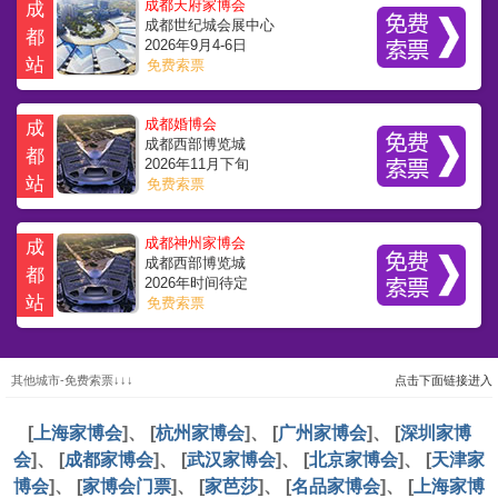
成都天府家博会
成
成都世纪城会展中心
都
2026年9月4-6日
站
免费索票
成都婚博会
成
成都西部博览城
都
2026年11月下旬
站
免费索票
成都神州家博会
成
成都西部博览城
都
2026年时间待定
站
免费索票
其他城市-免费索票↓↓↓
点击下面链接进入
[
上海家博会
]、 [
杭州家博会
]、 [
广州家博会
]、 [
深圳家博
会
]、 [
成都家博会
]、 [
武汉家博会
]、 [
北京家博会
]、 [
天津家
博会
]、 [
家博会门票
]、 [
家芭莎
]、 [
名品家博会
]、 [
上海家博