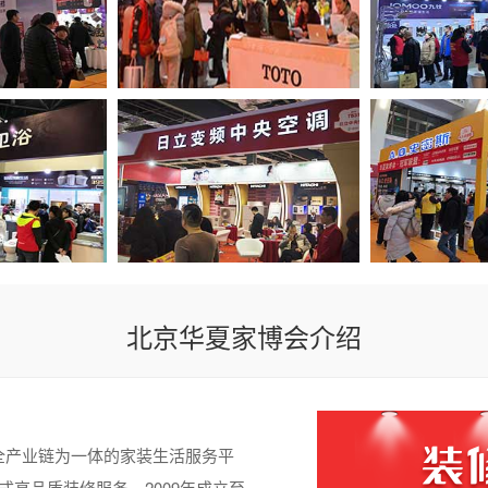
北京华夏家博会介绍
全产业链为一体的家装生活服务平
高品质装修服务。2009年成立至