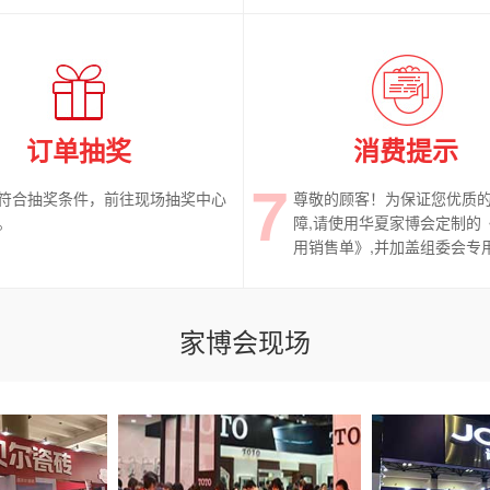
订单抽奖
消费提示
7
符合抽奖条件，前往现场抽奖中心
尊敬的顾客！为保证您优质
。
障,请使用华夏家博会定制的
用销售单》,并加盖组委会专
家博会现场