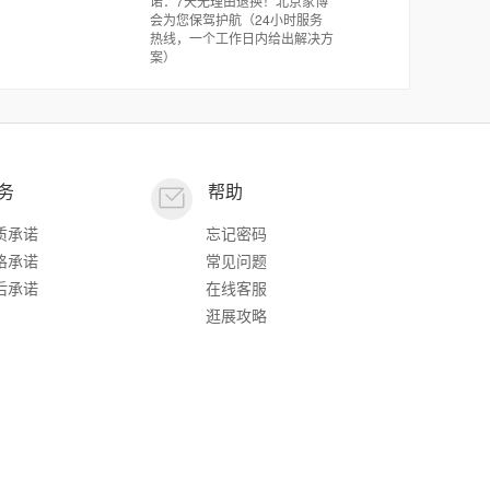
诺：7天无理由退换！北京家博
会为您保驾护航（24小时服务
热线，一个工作日内给出解决方
案）
务
帮助
质承诺
忘记密码
格承诺
常见问题
后承诺
在线客服
逛展攻略