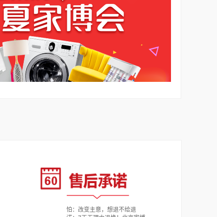
怕：改变主意，想退不给退