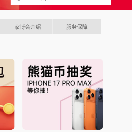
家博会介绍
服务保障