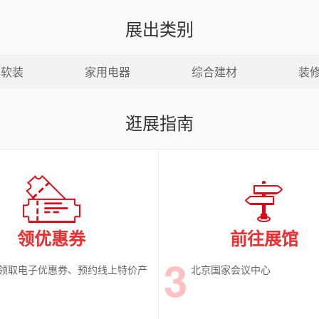
展出类别
具软装
家用电器
综合建材
装
逛展指南
领优惠券
前往展馆
3
领取电子优惠券、预约线上特价产
北京国家会议中心