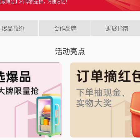
爆品预约
合作品牌
逛展指南
活动亮点