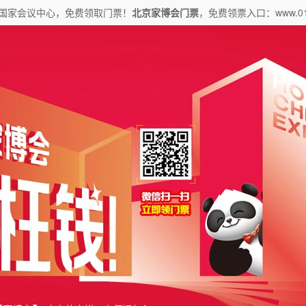
北京国家会议中心，免费领取门票！
北京家博会门票
，免费领票入口：www.010j